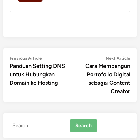
Post
Previous
Nex
Previous Article
Next Article
article:
artic
Panduan Setting DNS
Cara Membangun
navigation
untuk Hubungkan
Portofolio Digital
Domain ke Hosting
sebagai Content
Creator
Search
for: