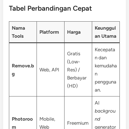
Tabel Perbandingan Cepat
Nama
Keunggul
Platform
Harga
Tools
an Utama
Kecepata
Gratis
n dan
(Low-
Remove.b
kemudaha
Web, API
Res) /
g
n
Berbayar
pengguna
(HD)
an.
AI
backgrou
Photoroo
Mobile,
nd
Freemium
m
Web
generator