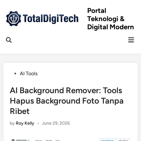
Skip
Portal
to
Teknologi &
content
Digital Modern
Mai
Open
Men
Search
Posted
AI Tools
in
AI Background Remover: Tools
Hapus Background Foto Tanpa
Ribet
by
Roy Kelly
•
June 29, 2026