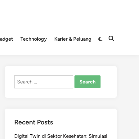
Switch
adget
Technology
Karier & Peluang
Open
to
Search
dark
mode
Search
for:
Recent Posts
Digital Twin di Sektor Kesehatan: Simulasi