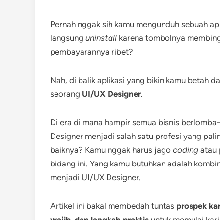
Pernah nggak sih kamu mengunduh sebuah aplik
langsung
uninstall
karena tombolnya membingun
pembayarannya ribet?
Nah, di balik aplikasi yang bikin kamu betah da
seorang
UI/UX Designer
.
Di era di mana hampir semua bisnis berlomba
Designer menjadi salah satu profesi yang paling
baiknya? Kamu nggak harus jago
coding
atau 
bidang ini. Yang kamu butuhkan adalah kombinas
menjadi UI/UX Designer.
Artikel ini bakal membedah tuntas
prospek kar
wajib, dan langkah praktis
untuk memulai karie