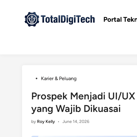
Skip
to
content
Portal Tek
Posted
Karier & Peluang
in
Prospek Menjadi UI/UX D
yang Wajib Dikuasai
by
Roy Kelly
•
June 14, 2026