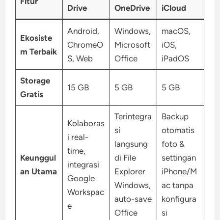
Fitur
Drive
OneDrive
iCloud
Android,
Windows,
macOS,
Ekosiste
ChromeO
Microsoft
iOS,
m Terbaik
S, Web
Office
iPadOS
Storage
15 GB
5 GB
5 GB
Gratis
Terintegra
Backup
Kolaboras
si
otomatis
i real-
langsung
foto &
time,
Keunggul
di File
settingan
integrasi
an Utama
Explorer
iPhone/M
Google
Windows,
ac tanpa
Workspac
auto-save
konfigura
e
Office
si