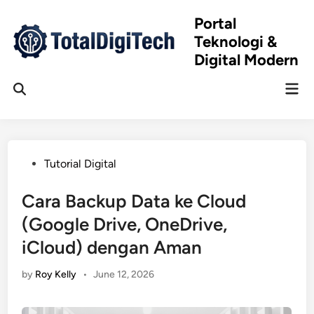
Skip
Portal
to
Teknologi &
content
Digital Modern
Mai
Open
Men
Search
Posted
Tutorial Digital
in
Cara Backup Data ke Cloud
(Google Drive, OneDrive,
iCloud) dengan Aman
by
Roy Kelly
•
June 12, 2026