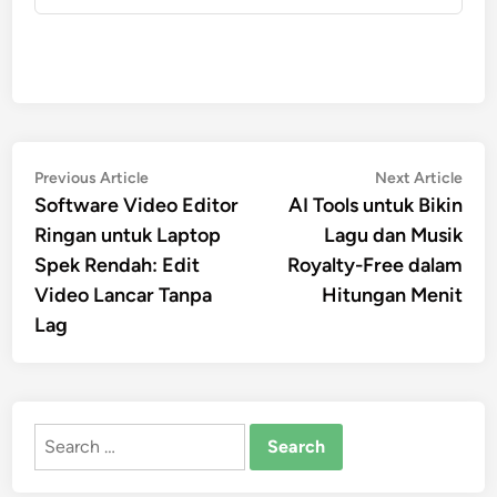
Post
Previous
Nex
Previous Article
Next Article
article:
artic
Software Video Editor
AI Tools untuk Bikin
navigation
Ringan untuk Laptop
Lagu dan Musik
Spek Rendah: Edit
Royalty-Free dalam
Video Lancar Tanpa
Hitungan Menit
Lag
Search
for: