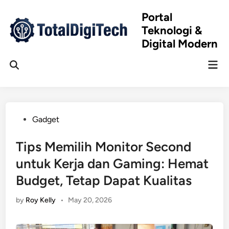
Skip
Portal
to
Teknologi &
content
Digital Modern
Mai
Open
Men
Search
Posted
Gadget
in
Tips Memilih Monitor Second
untuk Kerja dan Gaming: Hemat
Budget, Tetap Dapat Kualitas
by
Roy Kelly
•
May 20, 2026