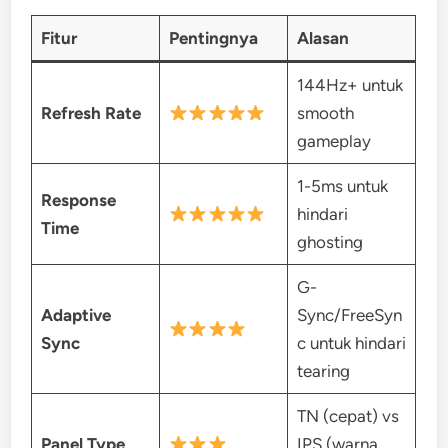
Fitur
Pentingnya
Alasan
144Hz+ untuk
Refresh Rate
smooth
gameplay
1-5ms untuk
Response
hindari
Time
ghosting
G-
Adaptive
Sync/FreeSyn
Sync
c untuk hindari
tearing
TN (cepat) vs
Panel Type
IPS (warna