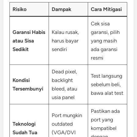
Risiko
Dampak
Cara Mitigasi
Cek sisa
Garansi Habis
Kalau rusak,
garansi, pilih
atau Sisa
harus bayar
yang masih
Sedikit
sendiri
ada garansi
resmi
Dead pixel,
Test langsung
Kondisi
backlight
sebelum beli,
Tersembunyi
bleed, atau
bawa alat test
usia panel
Pastikan ada
Port mungkin
port yang
Teknologi
outdated
kompatibel
Sudah Tua
(VGA/DVI
dengan