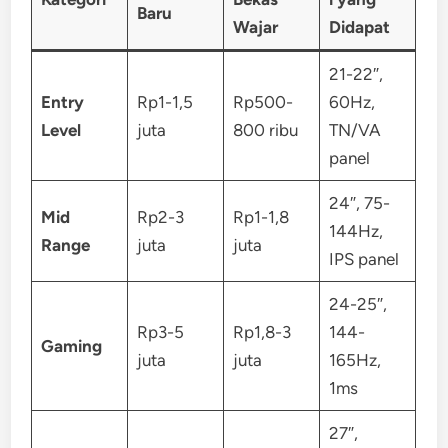
Baru
Wajar
Didapat
21-22″,
Entry
Rp1-1,5
Rp500-
60Hz,
Level
juta
800 ribu
TN/VA
panel
24″, 75-
Mid
Rp2-3
Rp1-1,8
144Hz,
Range
juta
juta
IPS panel
24-25″,
Rp3-5
Rp1,8-3
144-
Gaming
juta
juta
165Hz,
1ms
27″,