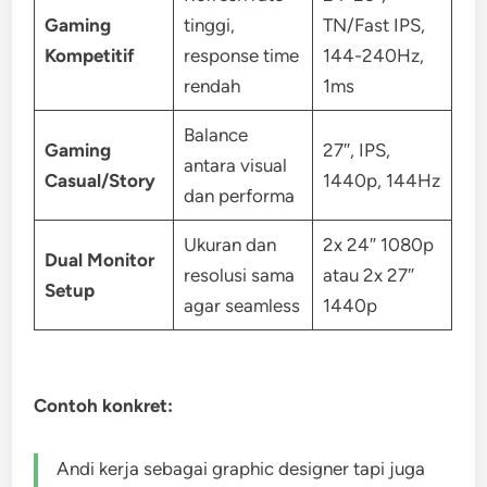
Gaming
tinggi,
TN/Fast IPS,
Kompetitif
response time
144-240Hz,
rendah
1ms
Balance
Gaming
27″, IPS,
antara visual
Casual/Story
1440p, 144Hz
dan performa
Ukuran dan
2x 24″ 1080p
Dual Monitor
resolusi sama
atau 2x 27″
Setup
agar seamless
1440p
Contoh konkret:
Andi kerja sebagai graphic designer tapi juga